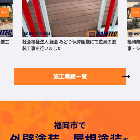
塗装工
社会福祉法人 緑会 みどり保育園様にて遊具の塗
福岡
装工事を行いました
事・
施工実績一覧
福岡市で
外壁塗装、屋根塗装